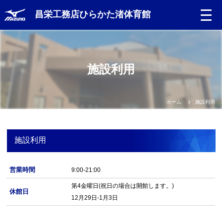
昌栄工務店ひらかた渚体育館
Language
施設利用
日本語
English
ホーム
施設利用
中文（簡体）
施設利用
中文（繁体）
営業時間
9:00-21:00
한글
第4金曜日(祝日の場合は開館します。)
休館日
12月29日-1月3日
Portugues