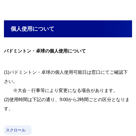
個人使用について
バドミントン・卓球の個人使用について
お問合せフォーム
枚方市施設予約システム
(1)バドミントン・卓球の個人使用可能日は窓口にてご確認下
さい。
※大会・行事等により変更になる場合があります。
Webアクセシビリティについて
(2)使用時間は下記の通り、9:00から2時間ごとの区分となりま
文字サイズ
標準
中
大
す。
スクロール