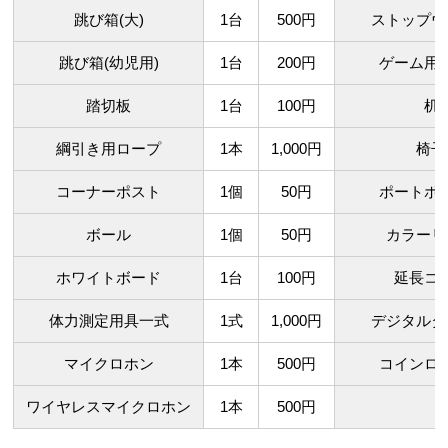
跳び箱(大)
1台
500円
ストップウ
跳び箱(幼児用)
1台
200円
ゲーム用
踏切板
1台
100円
机
綱引き用ロープ
1本
1,000円
椅子
コーナーポスト
1個
50円
ポートボ
ボール
1個
50円
カラーリ
ホワイトボード
1台
100円
延長コ
体力測定用具一式
1式
1,000円
デジタルタ
マイクロホン
1本
500円
コインロ
ワイヤレスマイクロホン
1本
500円