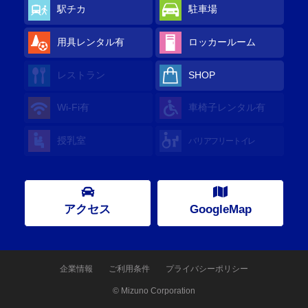
駅チカ
駐車場
用具レンタル
有
ロッカールーム
レストラン
SHOP
Wi-Fi
有
車椅子レンタル
有
授乳室
バリアフリートイレ
アクセス
GoogleMap
企業情報
ご利用条件
プライバシーポリシー
© Mizuno Corporation