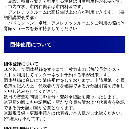
・施設、種目を変えて利用する場合は再度利用料が必要です。
・市内在学、市内在職者は市内料金です。
・アスレチックルームは高校生以上の方が利用できます。（要
初回講習会受講）
・バドミントン、卓球、アスレチックルームをご利用の際は体
育館シューズを必ず持参してください。
団体使用について
団体登録について
10名以上で団体登録をする事で、枚方市の【施設予約システ
ム】を利用してインターネット予約する事が出来ます。
団体登録は窓口にて随時受付をしております。申請用紙・会員
名簿を記入の上、代表者の方を確認できる身分証明書を持参し
て申し込みをしてください。
数日の審査期間後にID番号・登録承認証を発行いたします。
※更新の際にも申請用紙・新たな会員名簿および代表者を確認
できる身分証明書が必要となります。
※新規登録・更新手続きは代表者ご本人様がご来館ください。
(代理人は不可です。)
団体使用申込について