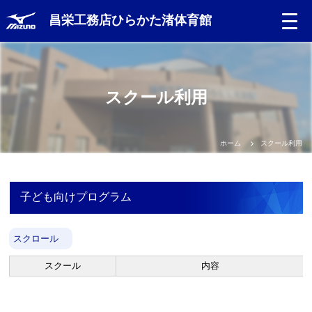
昌栄工務店ひらかた渚体育館
Language
スクール利用
日本語
English
ホーム
スクール利用
中文（簡体）
子ども向けプログラム
中文（繁体）
スクロール
한글
スクール
内容
Portugues