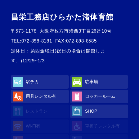
昌栄工務店ひらかた渚体育館
〒573-1178
大阪府枚方市渚西3丁目26番10号
TEL:
072-898-8181
FAX:072-898-8585
定休日：第四金曜日(祝日の場合は開館しま
す。)12/29~1/3
駅チカ
駐車場
用具レンタル
有
ロッカールーム
レストラン
SHOP
Wi-Fi
有
車椅子レンタル
有