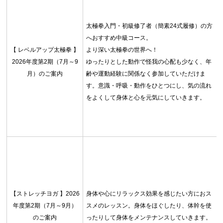
太極拳入門・初級修了者（簡素24式履修）の方
へおすすめ中級コース。
【 レベルアップ太極拳 】
より深い太極拳の世界へ！
2026年度第2期（7月～9
ゆったりとした動作で怪我の心配も少なく、年
月）のご案内
齢や運動経験に関係なく参加していただけま
す。意識・呼吸・動作をひとつにし、気の流れ
をよくして身体と心を元気にしていきます。
【ストレッチヨガ 】2026
身体や心にリラックス効果を感じたい方におス
年度第2期（7月～9月）
スメのレッスン。身体をほぐしたり、体幹を使
のご案内
ったりして身体をメンテナンスしていきます。