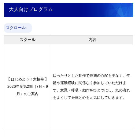
大人向けプログラム
スクロール
スクール
内容
お問合せフォーム
枚方市施設予約システム
ゆったりとした動作で怪我の心配も少なく、年
【 はじめよう！太極拳 】
齢や運動経験に関係なく参加していただけま
2026年度第2期（7月～9
す。意識・呼吸・動作をひとつにし、気の流れ
Webアクセシビリティについて
月）のご案内
をよくして身体と心を元気にしていきます。
文字サイズ
標準
中
大