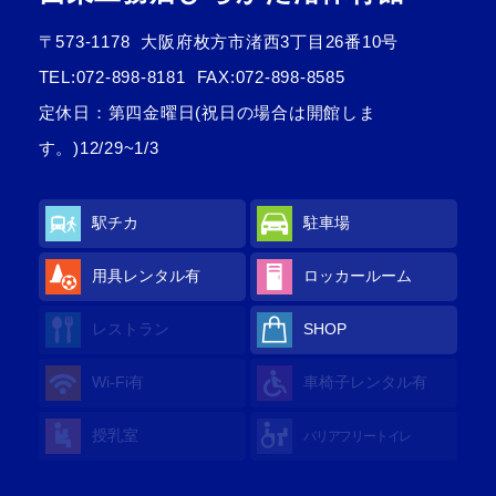
〒573-1178
大阪府枚方市渚西3丁目26番10号
TEL:
072-898-8181
FAX:072-898-8585
定休日：第四金曜日(祝日の場合は開館しま
す。)12/29~1/3
駅チカ
駐車場
用具レンタル
有
ロッカールーム
レストラン
SHOP
Wi-Fi
有
車椅子レンタル
有
授乳室
バリアフリートイレ