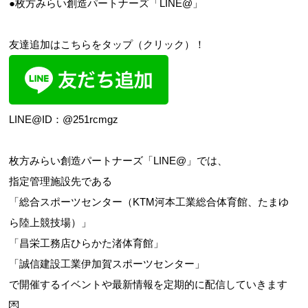
●枚方みらい創造パートナーズ「LINE@」
友達追加はこちらをタップ（クリック）！
LINE@ID：@251rcmgz
お問合せフォーム
枚方市施設予約システム
枚方みらい創造パートナーズ「LINE@」では、
指定管理施設先である
「総合スポーツセンター（KTM河本工業総合体育館、たまゆ
Webアクセシビリティについて
ら陸上競技場）」
文字サイズ
標準
中
大
「昌栄工務店ひらかた渚体育館」
「誠信建設工業伊加賀スポーツセンター」
で開催するイベントや最新情報を定期的に配信していきます
💌