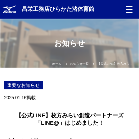
昌栄工務店ひらかた渚体育館
Language
お知らせ
日本語
English
ホーム
お知らせ一覧
【公式LINE】枚方みらい創造パートナーズ「LINE@」はじめました！
中文（簡体）
重要なお知らせ
中文（繁体）
2025.01.16
掲載
한글
【公式LINE】枚方みらい創造パートナーズ
「LINE@」はじめました！
Portugues