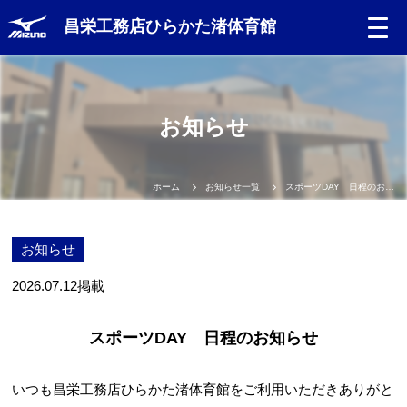
昌栄工務店ひらかた渚体育館
Language
お知らせ
日本語
English
ホーム
お知らせ一覧
スポーツDAY 日程のお知らせ
中文（簡体）
お知らせ
中文（繁体）
2026.07.12
掲載
한글
スポーツDAY 日程のお知らせ
Portugues
いつも昌栄工務店ひらかた渚体育館をご利用いただきありがと