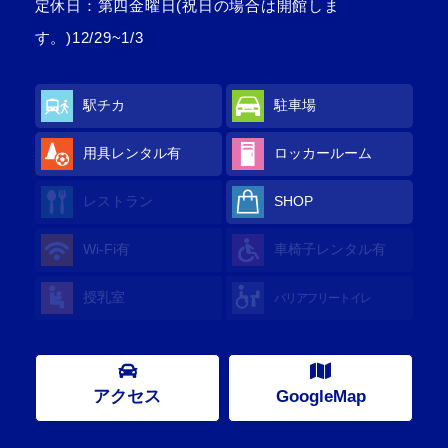
定休日：第四金曜日(祝日の場合は開館しま
す。)12/29~1/3
駅チカ
駐車場
用具レンタル
有
ロッカールーム
レストラン
SHOP
Wi-Fi
有
車椅子レンタル
有
授乳室
バリアフリートイレ
アクセス
GoogleMap