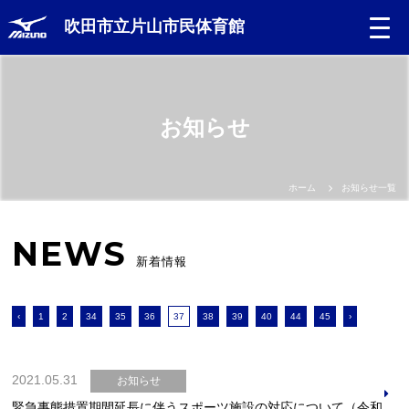
吹田市立片山市民体育館
お知らせ
ホーム
お知らせ一覧
NEWS
新着情報
‹
1
2
34
35
36
37
38
39
40
44
45
›
2021.05.31
お知らせ
緊急事態措置期間延長に伴うスポーツ施設の対応について（令和3年5月31日更新）