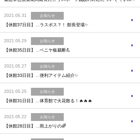
2021.05.31
お知らせ
【休館37日目】…ラスボス？！ 館長登場✨
お問合せフォーム
2021.05.29
お知らせ
吹田市スポーツ施設予約システム(OPAS)
【休館35日目】…ベニヤ板裁断💪
2021.05.27
お知らせ
【休館33日目】…便利アイテム紹介✨
2021.05.25
お知らせ
【休館31日目】…体育館で火花散る！🔥🔥🔥
2021.05.22
お知らせ
【休館28日目】…雨上がりの🌈