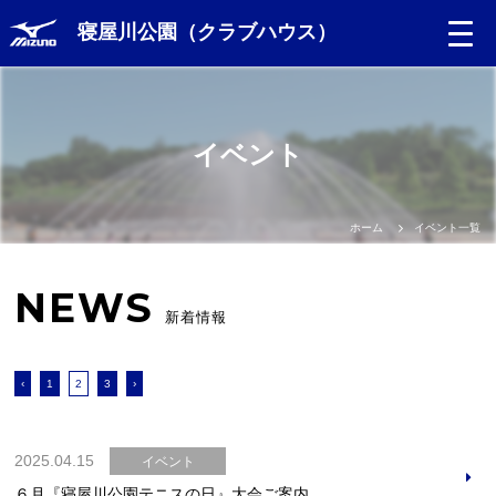
寝屋川公園（クラブハウス）
イベント
ホーム
イベント一覧
NEWS
新着情報
‹
1
2
3
›
2025.04.15
イベント
６月『寝屋川公園テニスの日』大会ご案内