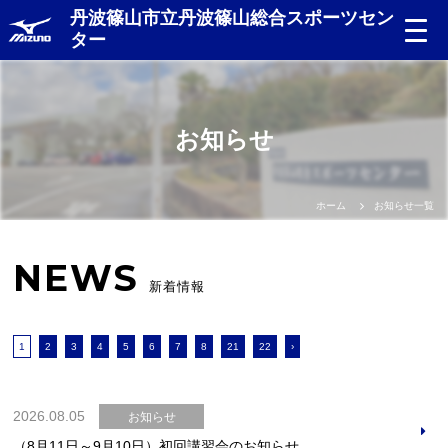
丹波篠山市立丹波篠山総合スポーツセン
ター
お知らせ
ホーム
お知らせ一覧
NEWS
新着情報
1
2
3
4
5
6
7
8
21
22
›
2026.08.05
お知らせ
（8月11日～9月10日）初回講習会のお知らせ