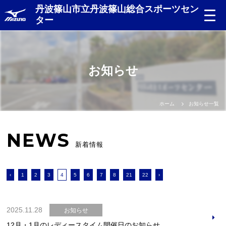
丹波篠山市立丹波篠山総合スポーツセン
ター
お知らせ
ホーム
お知らせ一覧
NEWS
新着情報
‹
1
2
3
4
5
6
7
8
21
22
›
2025.11.28
お知らせ
12月・1月のレディースタイム開催日のお知らせ