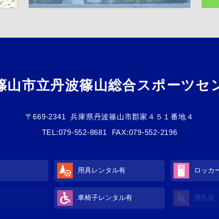
篠山市立丹波篠山総合スポーツセ
〒669-2341
兵庫県丹波篠山市郡家４５１番地４
TEL:
079-552-8681
FAX:079-552-2196
用具レンタル
有
ロッカ
車椅子レンタル
有
授乳室