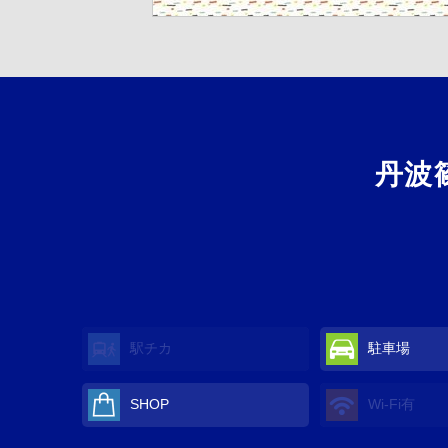
丹波
駅チカ
駐車場
SHOP
Wi-Fi
有