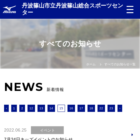
丹波篠山市立丹波篠山総合スポーツセン
ター
すべてのお知らせ
ホーム
すべてのお知らせ一覧
NEWS
新着情報
‹
1
2
12
13
14
15
16
17
18
22
23
›
2022.06.25
イベント
7月24日キッズイベントのお知らせ