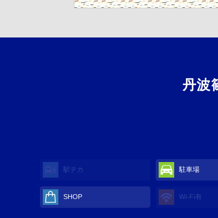
丹波
駅チカ
駐車場
SHOP
Wi-Fi
有