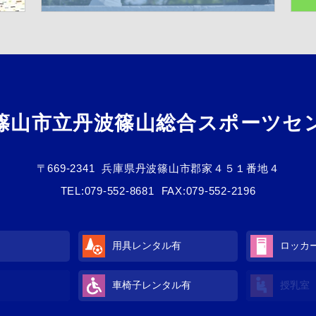
篠山市立丹波篠山総合スポーツセ
〒669-2341
兵庫県丹波篠山市郡家４５１番地４
TEL:
079-552-8681
FAX:079-552-2196
用具レンタル
有
ロッカ
車椅子レンタル
有
授乳室