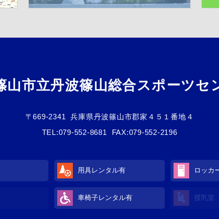
篠山市立丹波篠山総合スポーツセ
〒669-2341
兵庫県丹波篠山市郡家４５１番地４
TEL:
079-552-8681
FAX:079-552-2196
用具レンタル
有
ロッカ
車椅子レンタル
有
授乳室