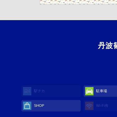
丹波
駅チカ
駐車場
SHOP
Wi-Fi
有