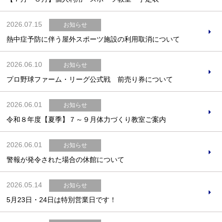
2026.07.15
お知らせ
熱中症予防に伴う屋外スポーツ施設の利用取消について
お問合せフォーム
2026.06.10
お知らせ
高槻市スポーツ施設情報システム(オーパス)
プロ野球ファーム・リーグ公式戦 前売り券について
2026.06.01
お知らせ
令和８年度【夏季】７～９月体力づくり教室ご案内
2026.06.01
お知らせ
警報が発令された場合の休館について
2026.05.14
お知らせ
5月23日・24日は特別営業日です！