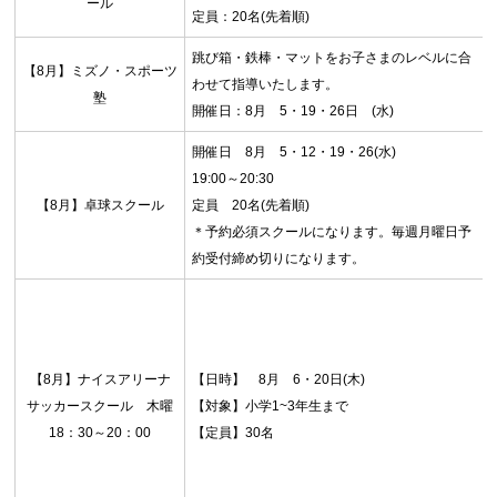
ール
定員：20名(先着順)
跳び箱・鉄棒・マットをお子さまのレベルに合
【8月】ミズノ・スポーツ
わせて指導いたします。
お問合せフォーム
塾
開催日：8月 5・19・26日 (水)
由利本荘市公共施設予約システム
開催日 8月 5・12・19・26(水)
19:00～20:30
【8月】卓球スクール
定員 20名(先着順)
＊予約必須スクールになります。毎週月曜日予
約受付締め切りになります。
【8月】ナイスアリーナ
【日時】 8月 6・20日(木)
サッカースクール 木曜
【対象】小学1~3年生まで
18：30～20：00
【定員】30名