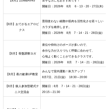
【8月】ZUMBA®45
苦手な方にもおすすめです！
開催日：2026年 8月 6・13・20・27日(木)
普段使わない細胞や筋肉を活性化させ若々しい
【8月】おてがるエアロビ
カラダを維持します。
クス
開催日：2026年 8月 7・14・21・28日(金)
座位や仰向けのポーズが多いので、
余分な力が入りづらく呼吸に合わせて、
【8月】骨盤調整ヨガ
心地よく動くことができるクラスです。
開催日：2026年 8月 7・14・21・28日(金)
みんなで室内運動！体力アップ！
【8月】夜の健康UP教室
8月7日、21日(金) 18:30～20:00
【8月】個人参加型硬式テ
開催日：8月 7・14・21・28日(金)
ニス交流会
20:15～21:30