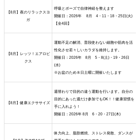
呼吸とポーズで自律神経を整えます
【8月】夜のリラックスヨ
開催日：2026年 8月 4・11・18・25日(火)
ガ
【全4回】
運動不足の解消、普段使わない細胞や筋肉を活
性化させ若々しいカラダを維持します。
【8月】レッツ！エアロビ
開催日：2026年 8月 5・8(土)・19・26日
クス
(水)
※お盆のため８日土曜に開催いたします
週替わりで目的の違う運動を行います。自分の
目的にあった週だけ参加でもOK！！健康習慣を
【8月】健康エクササイズ
手に入れよう！
開催日：2026年 8月 6・20・27日(木)
体力向上、脂肪燃焼、ストレス発散、ダンスが