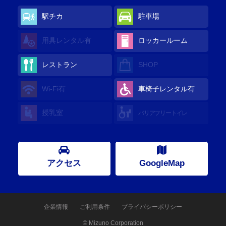
駅チカ
駐車場
用具レンタル
有
ロッカールーム
レストラン
SHOP
Wi-Fi
有
車椅子レンタル
有
授乳室
バリアフリートイレ
アクセス
GoogleMap
企業情報
ご利用条件
プライバシーポリシー
© Mizuno Corporation