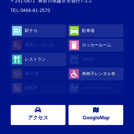
〒251-0871
神奈川県藤沢市善行7-1-2
TEL:
0466-81-2570
駅チカ
駐車場
用具レンタル
有
ロッカールーム
レストラン
SHOP
Wi-Fi
有
車椅子レンタル
有
授乳室
バリアフリートイレ
アクセス
GoogleMap