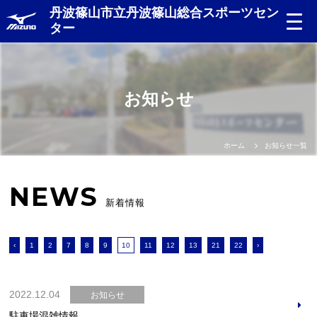
丹波篠山市立丹波篠山総合スポーツセン
ター
お知らせ
ホーム
お知らせ一覧
NEWS
新着情報
‹
1
2
7
8
9
10
11
12
13
21
22
›
2022.12.04
お知らせ
駐車場混雑情報