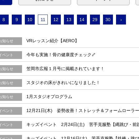
8
9
10
11
12
13
14
29
30
›
VRレッスン紹介【AERO】
お知らせ
今年も実施！骨の健康度チェック🦴
イベント
笠岡市広報１月号に掲載されています！
お知らせ
スタジオの床がきれいになりました！
お知らせ
1月スタジオプログラム
お知らせ
12月21日(木) 姿勢改善！ストレッチ＆フォームローラ
イベント
キッズイベント 2月24日(土) 苦手克服塾【縄跳び・前
イベント
キッズイベント 12月16日(土) 苦手克服塾【鉄棒・跳
イベント