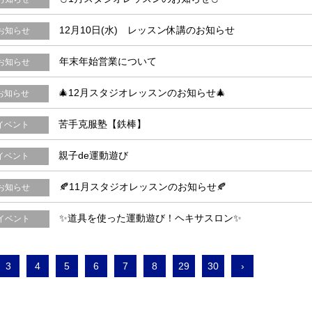
12月10日(水) レッスン休講のお知らせ
お知らせ
年末年始営業について
お知らせ
🎄12月スタジオレッスンのお知らせ🎄
お知らせ
苦手克服塾【鉄棒】
イベント
親子de運動遊び
イベント
🍂11月スタジオレッスンのお知らせ🍂
お知らせ
✨道具を使った運動遊び！ヘキサスロン✨
イベント
3
4
5
6
7
8
29
30
›