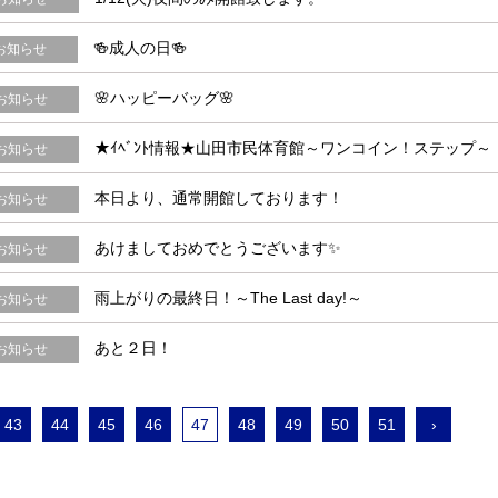
🍻成人の日🍻
お知らせ
🌸ハッピーバッグ🌸
お知らせ
★ｲﾍﾞﾝﾄ情報★山田市民体育館～ワンコイン！ステップ～
お知らせ
本日より、通常開館しております！
お知らせ
あけましておめでとうございます✨
お知らせ
雨上がりの最終日！～The Last day!～
お知らせ
あと２日！
お知らせ
43
44
45
46
47
48
49
50
51
›