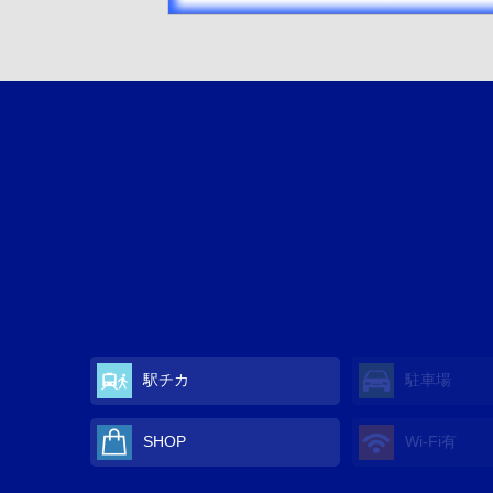
駅チカ
駐車場
SHOP
Wi-Fi有