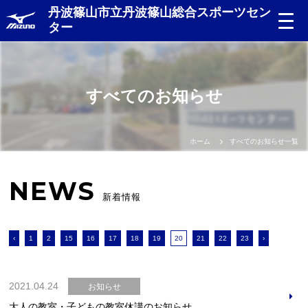
丹波篠山市立丹波篠山総合スポーツセン
ター
すべてのお知らせ
ホーム
すべてのお知らせ一覧
NEWS
新着情報
‹
1
2
15
16
17
18
19
20
21
22
23
›
2021.04.24
お知らせ
大人の教室・子どもの教室休講のお知らせ