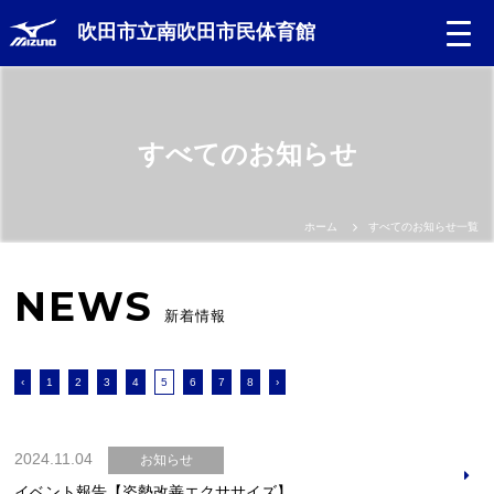
吹田市立南吹田市民体育館
すべてのお知らせ
ホーム
すべてのお知らせ一覧
NEWS
新着情報
‹
1
2
3
4
5
6
7
8
›
2024.11.04
お知らせ
イベント報告【姿勢改善エクササイズ】