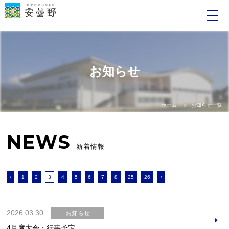
お知らせ
ホーム
お知らせ一覧
NEWS
新着情報
‹
1
2
3
4
5
6
7
8
25
26
›
2026.03.30
お知らせ
4月度大会・行事予定