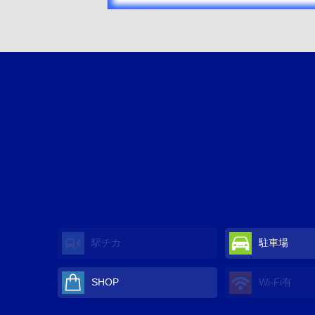
駅チカ
駐車場
SHOP
Wi-Fi有