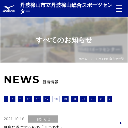
丹波篠山市立丹波篠山総合スポーツセン
ター
すべてのお知らせ
ホーム
すべてのお知らせ一覧
NEWS
新着情報
‹
1
2
15
16
17
18
19
20
21
22
23
›
2021.10.16
お知らせ
健康に過ごすための「４つの力」