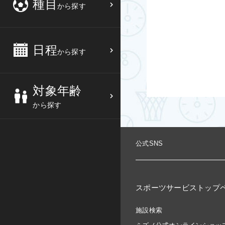
種目
から探す
3
4
5
6
バスケットボール
高校生
中部
10
11
12
13
バレーボール
大人
日程
近畿
から探す
17
18
19
20
テニス
シニア
中国
対象年齢
24
25
26
27
ソフトテニス
親子
四国
から探す
バドミントン
九州
公式SNS
卓球
沖縄県
ピックルボール
検索する
スポーツサービストップ
ダンス
施設検索
ウォーキング