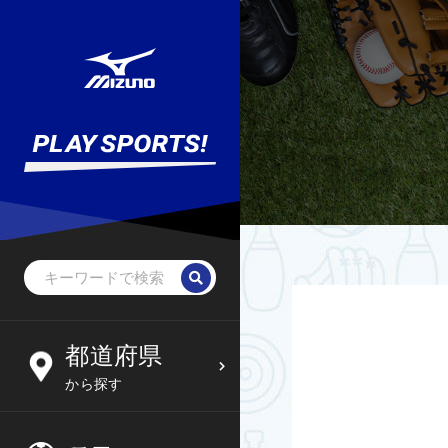
野球・ソフトボール
未就学児
北海道
都道府県
6
09
から探す
サッカー
小学生
東北
木
金
土
日
フットサル
中学生
関東