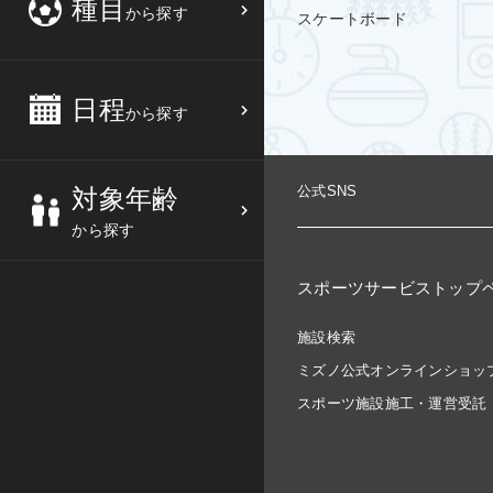
種目
から探す
スケートボード
3
4
5
6
バスケットボール
高校生
中部
10
11
12
13
バレーボール
大人
日程
近畿
から探す
17
18
19
20
テニス
シニア
中国
公式SNS
対象年齢
24
25
26
27
ソフトテニス
親子
四国
から探す
バドミントン
九州
スポーツサービストップ
卓球
沖縄県
施設検索
ミズノ公式オンラインショッ
ピックルボール
スポーツ施設施工・運営受託
検索する
ダンス
ウォーキング