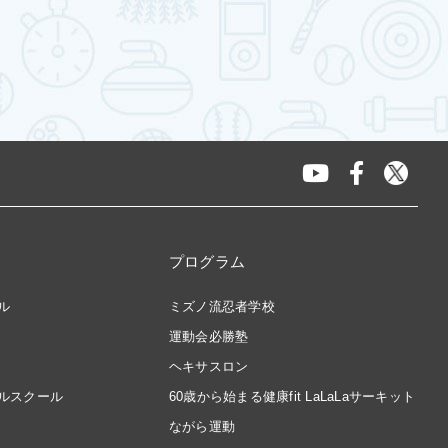
プログラム
ル
ミズノ流忍者学校
運動会必勝塾
ヘキサスロン
ルスクール
60歳から始まる健康fit LaLaLaサーキット
ながら運動