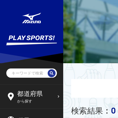
野球・ソフトボール
未就学児
北海道
都道府県
6
09
から探す
サッカー
小学生
東北
0
検索結果
:
木
金
土
日
フットサル
中学生
関東