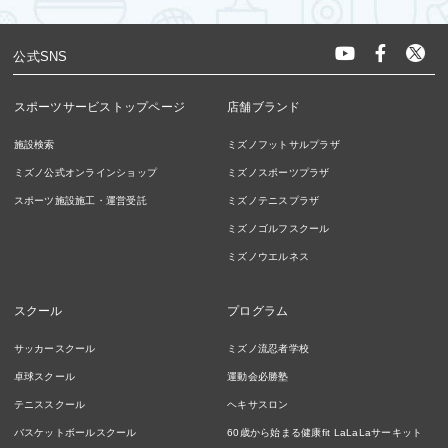
公式SNS
スポーツサービストップページ
店舗ブランド
施設検索
ミズノフットサルプラザ
ミズノ公式オンラインショップ
ミズノスポーツプラザ
スポーツ施設施工・運営受託
ミズノテニスプラザ
ミズノゴルフスクール
ミズノウエルネス
スクール
プログラム
サッカースクール
ミズノ流忍者学校
卓球スクール
運動会必勝塾
テニススクール
ヘキサスロン
バスケットボールスクール
60歳から始まる健康fit LaLaLaサーキット