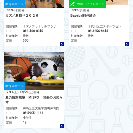
複合スポーツ
野球・ソフトボール
08/09
(日)
開催
08/12
(水)
開催
ミズノ夏祭り２０２６
Baseball5体験会
開催場所
ミズノフットサルプラザ調布
開催場所
千代田区立スポーツセンター
TEL
042-440-0945
TEL
03-3256-8444
対象年齢
複数
対象年齢
複数
定員
500
定員
-
複合スポーツ
07/11
(土)
~
08/29
(土)
開催
夏の短期教室 MISPO 開催のお知ら
せ
開催場所
練馬区立大泉学園町体育館
TEL
03-5905-1161
対象年齢
小学生
定員
12