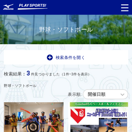
野球・ソフトボール
都道府県
から探す
検索条件を開く
種目
から探す
3
検索結果
:
件見つかりました（1件~3件を表示）
日程
から探す
野球・ソフトボール
表示順:
対象年齢
から探す