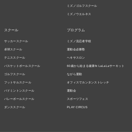
ミズノゴルフスクール
ミズノウエルネス
スクール
プログラム
サッカースクール
ミズノ流忍者学校
卓球スクール
運動会必勝塾
テニススクール
ヘキサスロン
バスケットボールスクール
60歳から始まる健康fit LaLaLaサーキット
ゴルフスクール
ながら運動
フットサルスクール
オフィスでカンタンストレッチ
バドミントンスクール
運動会
バレーボールスクール
スポーツフェス
ダンススクール
PLAY CIRCUS