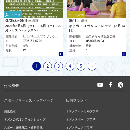
テニス
その他
08/05
(水)
~
08/15
(土)
開催
08/13
(木)
開催
2026年8月5日（水）～15日（土）120
はじめてヨガ＆ストレッチ（8月13
分レッスン (レッスン)
日）
開催場所
ミズノテニスプラザサウサリート
開催場所
山口きらら博記念公園
TEL
0798-71-0706
TEL
0836656903
対象年齢
複数
対象年齢
複数
定員
12
定員
15
1
2
3
4
5
›
公式SNS
スポーツサービストップページ
店舗ブランド
施設検索
ミズノフットサルプラザ
ミズノ公式オンラインショップ
ミズノスポーツプラザ
スポーツ施設施工・運営受託
ミズノテニスプラザ