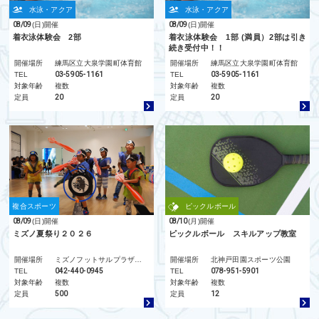
水泳・アクア
水泳・アクア
08/09
(日)
開催
08/09
(日)
開催
着衣泳体験会 2部
着衣泳体験会 1部 (満員）2部は引き
続き受付中！！
開催場所
練馬区立大泉学園町体育館
開催場所
練馬区立大泉学園町体育館
TEL
03-5905-1161
TEL
03-5905-1161
対象年齢
複数
対象年齢
複数
定員
20
定員
20
複合スポーツ
ピックルボール
08/09
(日)
開催
08/10
(月)
開催
ミズノ夏祭り２０２６
ピックルボール スキルアップ教室
開催場所
ミズノフットサルプラザ調布
開催場所
北神戸田園スポーツ公園
TEL
042-440-0945
TEL
078-951-5901
対象年齢
複数
対象年齢
複数
定員
500
定員
12