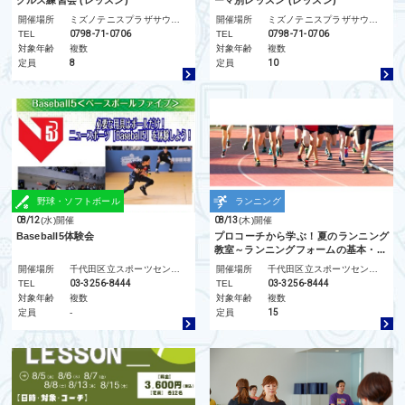
開催場所
ミズノテニスプラザサウサリート
開催場所
ミズノテニスプラザサウサリート
TEL
0798-71-0706
TEL
0798-71-0706
対象年齢
複数
対象年齢
複数
定員
8
定員
10
野球・ソフトボール
ランニング
08/12
(水)
開催
08/13
(木)
開催
Baseball5体験会
プロコーチから学ぶ！夏のランニング
教室～ランニングフォームの基本・...
開催場所
千代田区立スポーツセンター
開催場所
千代田区立スポーツセンター
TEL
03-3256-8444
TEL
03-3256-8444
対象年齢
複数
対象年齢
複数
定員
-
定員
15