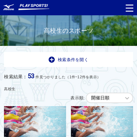
高校生のスポーツ
都道府県
から探す
検索条件を開く
種目
から探す
53
検索結果
:
件見つかりました（1件~12件を表示）
日程
から探す
高校生
表示順:
対象年齢
から探す