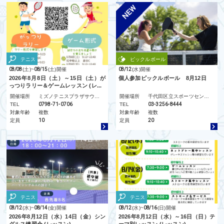
テニス
ピックルボール
08/08
(土)
~
08/15
(土)
開催
08/12
(水)
開催
2026年8月8日（土）～15日（土）が
個人参加ピックルボール 8月12日
っつりラリー＆ゲームレッスン (レ...
開催場所
ミズノテニスプラザサウサリート
開催場所
千代田区立スポーツセンター
TEL
0798-71-0706
TEL
03-3256-8444
対象年齢
複数
対象年齢
複数
定員
10
定員
20
テニス
テニス
08/12
(水)
~
08/14
(金)
開催
08/12
(水)
~
08/16
(日)
開催
2026年8月12日（水）14日（金）シン
2026年8月12日（水）～16日（日）テ
グルス練習会 (レッスン)
ーマ別レッスン (レッスン)