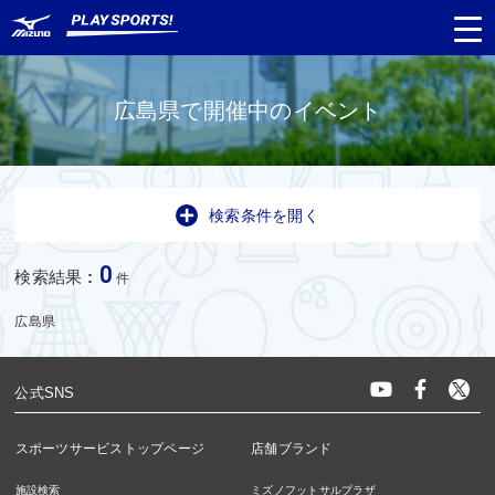
広島県で開催中のイベント
都道府県
から探す
検索条件を開く
種目
から探す
0
検索結果
:
件
日程
から探す
広島県
対象年齢
から探す
公式SNS
スポーツサービストップページ
店舗ブランド
施設検索
ミズノフットサルプラザ