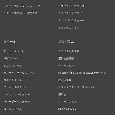
ミズノ公式オンラインショップ
ミズノスポーツプラザ
スポーツ施設施工・運営受託
ミズノテニスプラザ
ミズノゴルフスクール
ミズノウエルネス
スクール
プログラム
サッカースクール
ミズノ流忍者学校
卓球スクール
運動会必勝塾
テニススクール
ヘキサスロン
バスケットボールスクール
60歳から始まる健康fit LaLaLaサーキット
ゴルフスクール
ながら運動
フットサルスクール
オフィスでカンタンストレッチ
バドミントンスクール
運動会
バレーボールスクール
スポーツフェス
ダンススクール
PLAY CIRCUS