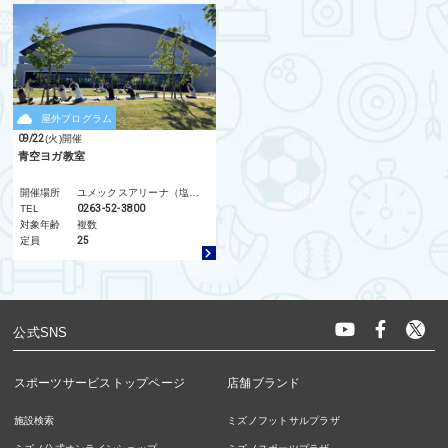
屋外プログラム
09/22
(火)
開催
青空ヨガ教室
開催場所
ユメックスアリーナ（塩尻市総合体育館）
TEL
0263-52-3800
対象年齢
複数
定員
25
公式SNS
スポーツサービストップページ
店舗ブランド
施設検索
ミズノフットサルプラザ