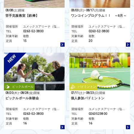
08/08
(土)
開催
08/03
(月)
~
08/17
(月)
開催
苦手克服教室【鉄棒】
ワンコインプログラム！！ ～8月～
開催場所
ユメックスアリーナ（塩尻市総合体育館）
開催場所
ユメックスアリーナ（塩尻市総合体育館）
TEL
0263-52-3800
TEL
0263-52-3800
対象年齢
複数
対象年齢
複数
定員
15
定員
20
ピックルボール
バドミントン
08/20
(木)
~
08/28
(金)
開催
07/11
(土)
~
08/23
(日)
開催
ピックルボール体験会
個人参加バドミントン
開催場所
ユメックスアリーナ（塩尻市総合体育館）
開催場所
ユメックスアリーナ（塩尻市総合体育館）
TEL
0263-52-3800
TEL
0263523800
対象年齢
複数
対象年齢
複数
定員
16
定員
16