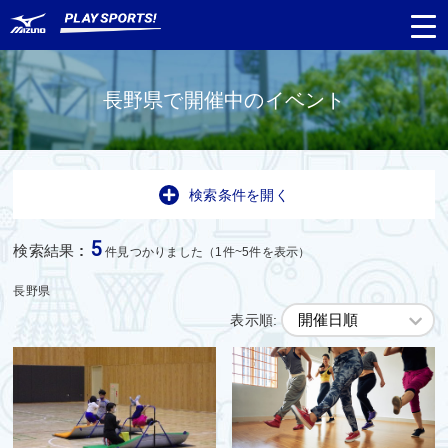
長野県で開催中のイベント
都道府県
から探す
検索条件を開く
種目
から探す
5
検索結果
:
件見つかりました（1件~5件を表示）
日程
から探す
長野県
表示順:
対象年齢
から探す