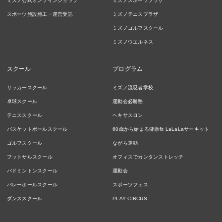
ミズノ公式オンラインショップ
ミズノスポーツプラザ
スポーツ施設施工・運営受託
ミズノテニスプラザ
ミズノゴルフスクール
ミズノウエルネス
スクール
プログラム
サッカースクール
ミズノ流忍者学校
卓球スクール
運動会必勝塾
テニススクール
ヘキサスロン
バスケットボールスクール
60歳から始まる健康fit LaLaLaサーキット
ゴルフスクール
ながら運動
フットサルスクール
オフィスでカンタンストレッチ
バドミントンスクール
運動会
バレーボールスクール
スポーツフェス
ダンススクール
PLAY CIRCUS