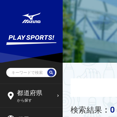
野球・ソフトボール
未就学児
北海道
都道府県
6
09
から探す
サッカー
小学生
東北
0
検索結果
:
木
金
土
日
フットサル
中学生
関東