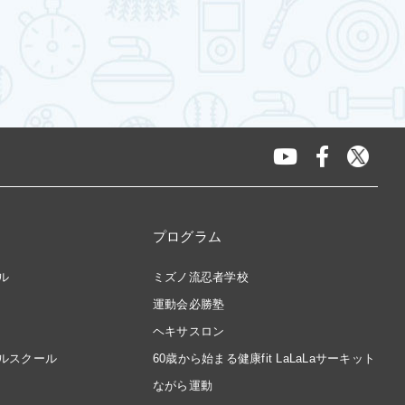
プログラム
ル
ミズノ流忍者学校
運動会必勝塾
ヘキサスロン
ルスクール
60歳から始まる健康fit LaLaLaサーキット
ながら運動