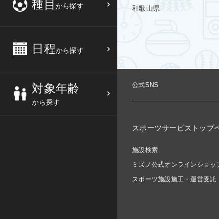
種目
から探す
和歌山県
3
4
5
6
バスケットボール
高校生
中部
10
11
12
13
バレーボール
大人
日程
近畿
から探す
17
18
19
20
テニス
シニア
中国
公式SNS
対象年齢
24
25
26
27
ソフトテニス
親子
四国
から探す
バドミントン
九州
スポーツサービストップ
卓球
沖縄県
施設検索
ミズノ公式オンラインショッ
ピックルボール
スポーツ施設施工・運営受託
検索する
ダンス
ウォーキング