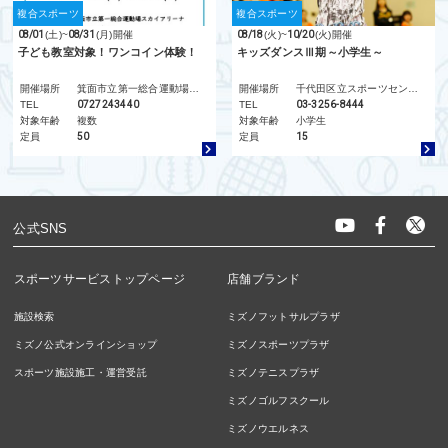
複合スポーツ
複合スポーツ
08/01
(土)
~
08/31
(月)
開催
08/18
(火)
~
10/20
(火)
開催
子ども教室対象！ワンコイン体験！
キッズダンスⅢ期～小学生～
開催場所
箕面市立第一総合運動場 スカイアリーナ
開催場所
千代田区立スポーツセンター
TEL
0727243440
TEL
03-3256-8444
対象年齢
複数
対象年齢
小学生
定員
50
定員
15
公式SNS
スポーツサービストップページ
店舗ブランド
施設検索
ミズノフットサルプラザ
ミズノ公式オンラインショップ
ミズノスポーツプラザ
スポーツ施設施工・運営受託
ミズノテニスプラザ
ミズノゴルフスクール
ミズノウエルネス