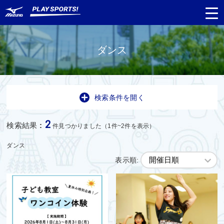
ダンス
都道府県
から探す
検索条件を開く
種目
から探す
2
検索結果
:
件見つかりました（1件~2件を表示）
日程
から探す
ダンス
表示順:
対象年齢
から探す