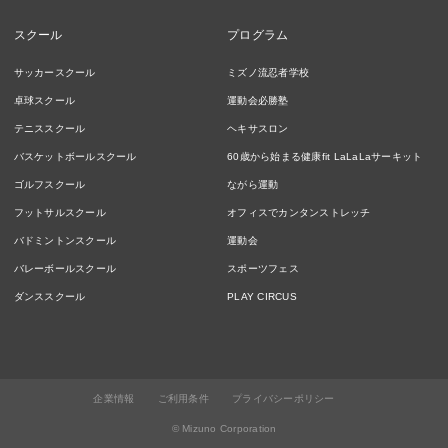
スクール
プログラム
サッカースクール
ミズノ流忍者学校
卓球スクール
運動会必勝塾
テニススクール
ヘキサスロン
バスケットボールスクール
60歳から始まる健康fit LaLaLaサーキット
ゴルフスクール
ながら運動
フットサルスクール
オフィスでカンタンストレッチ
バドミントンスクール
運動会
バレーボールスクール
スポーツフェス
ダンススクール
PLAY CIRCUS
企業情報
ご利用条件
プライバシーポリシー
© Mizuno Corporation