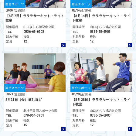
複合スポーツ
複合スポーツ
08/07
(金)
開催
08/14
(金)
開催
【8月7日】ラララサーキット・ライト
【8月14日】ラララサーキット・ライ
教室
ト教室
開催場所
山口きらら博記念公園
開催場所
山口きらら博記念公園
TEL
0836-65-6903
TEL
0836-65-6903
対象年齢
複数
対象年齢
複数
定員
12
定員
12
複合スポーツ
複合スポーツ
08/21
(金)
開催
08/28
(金)
開催
8月21日（金）癒しヨガ
【8月28日】ラララサーキット・ライ
ト教室
開催場所
北神戸田園スポーツ公園
開催場所
山口きらら博記念公園
TEL
078-951-5901
TEL
0836-65-6903
対象年齢
複数
対象年齢
複数
定員
15
定員
12