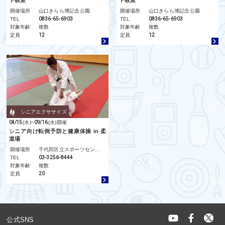
開催場所
山口きらら博記念公園
開催場所
山口きらら博記念公園
TEL
0836-65-6903
TEL
0836-65-6903
対象年齢
複数
対象年齢
複数
定員
12
定員
12
シニアエクササイズ
04/15
(水)
~
09/16
(水)
開催
シニア向け転倒予防と健康体操 in 柔
道場
開催場所
千代田区立スポーツセンター
TEL
03-3256-8444
対象年齢
複数
定員
20
公式SNS