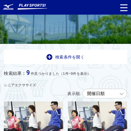
都道府県
から探す
検索条件を開く
種目
から探す
9
検索結果
:
件見つかりました（1件~9件を表示）
日程
から探す
シニアエクササイズ
表示順:
対象年齢
から探す