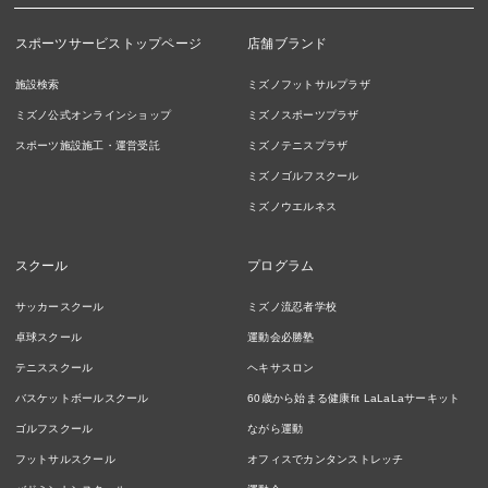
スポーツサービストップページ
店舗ブランド
施設検索
ミズノフットサルプラザ
ミズノ公式オンラインショップ
ミズノスポーツプラザ
スポーツ施設施工・運営受託
ミズノテニスプラザ
ミズノゴルフスクール
ミズノウエルネス
スクール
プログラム
サッカースクール
ミズノ流忍者学校
卓球スクール
運動会必勝塾
テニススクール
ヘキサスロン
バスケットボールスクール
60歳から始まる健康fit LaLaLaサーキット
ゴルフスクール
ながら運動
フットサルスクール
オフィスでカンタンストレッチ