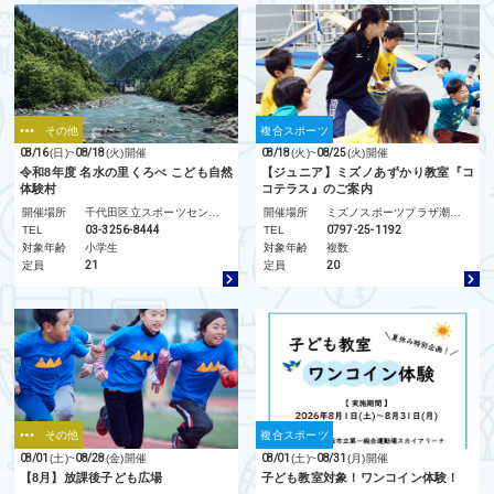
その他
複合スポーツ
08/16
(日)
~
08/18
(火)
開催
08/18
(火)
~
08/25
(火)
開催
令和8年度 名水の里くろべ こども自然
【ジュニア】ミズノあずかり教室『コ
体験村
コテラス』のご案内
開催場所
千代田区立スポーツセンター
開催場所
ミズノスポーツプラザ潮芦屋
TEL
03-3256-8444
TEL
0797-25-1192
対象年齢
小学生
対象年齢
複数
定員
21
定員
20
その他
複合スポーツ
08/01
(土)
~
08/28
(金)
開催
08/01
(土)
~
08/31
(月)
開催
【8月】放課後子ども広場
子ども教室対象！ワンコイン体験！