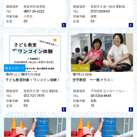
開催場所
鳥取市民体育館
開催場所
箕面市立第一総合運動場 スカイアリーナ
TEL
0857-24-5222
TEL
0727243440
対象年齢
小学生
対象年齢
複数
定員
20
定員
50
複合スポーツ
その他
08/01
(土)
~
08/31
(月)
開催
08/19
(水)
開催
子ども教室対象！ワンコイン体験！
空手教室 〜一般クラス～
開催場所
箕面市立第一総合運動場・武道館
開催場所
千代田区立スポーツセンター
TEL
072-721-7979
TEL
03-3256-8444
対象年齢
複数
対象年齢
複数
定員
50
定員
15