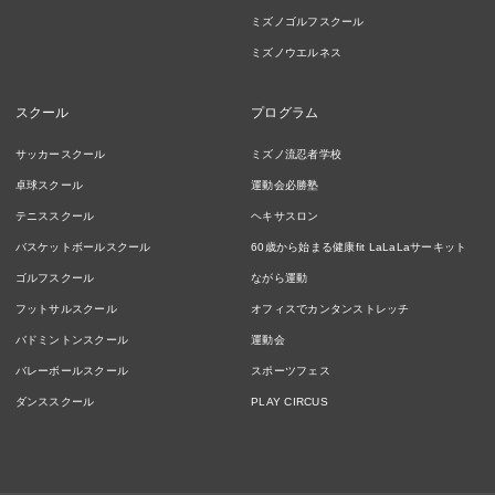
ミズノゴルフスクール
ミズノウエルネス
スクール
プログラム
サッカースクール
ミズノ流忍者学校
卓球スクール
運動会必勝塾
テニススクール
ヘキサスロン
バスケットボールスクール
60歳から始まる健康fit LaLaLaサーキット
ゴルフスクール
ながら運動
フットサルスクール
オフィスでカンタンストレッチ
バドミントンスクール
運動会
バレーボールスクール
スポーツフェス
ダンススクール
PLAY CIRCUS