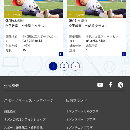
その他
その他
08/19
(水)
開催
08/19
(水)
開催
空手教室 〜小学生クラス～
空手教室 〜幼児クラス～
開催場所
千代田区立スポーツセンター
開催場所
千代田区立スポーツセンター
TEL
03-3256-8444
TEL
03-3256-8444
対象年齢
小学生
対象年齢
未就学児
定員
15
定員
15
1
2
›
公式SNS
スポーツサービストップページ
店舗ブランド
施設検索
ミズノフットサルプラザ
ミズノ公式オンラインショップ
ミズノスポーツプラザ
スポーツ施設施工・運営受託
ミズノテニスプラザ