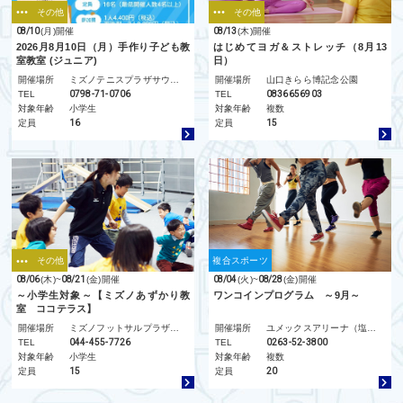
その他
その他
08/10
(月)
開催
08/13
(木)
開催
2026月8月10日（月）手作り子ども教
はじめてヨガ＆ストレッチ（8月13
室教室 (ジュニア)
日）
開催場所
ミズノテニスプラザサウサリート
開催場所
山口きらら博記念公園
TEL
0798-71-0706
TEL
0836656903
対象年齢
小学生
対象年齢
複数
定員
16
定員
15
その他
複合スポーツ
08/06
(木)
~
08/21
(金)
開催
08/04
(火)
~
08/28
(金)
開催
～小学生対象～【ミズノあずかり教
ワンコインプログラム ～9月～
室 ココテラス】
開催場所
ミズノフットサルプラザ新百合ヶ丘
開催場所
ユメックスアリーナ（塩尻市総合体育館）
TEL
044-455-7726
TEL
0263-52-3800
対象年齢
小学生
対象年齢
複数
定員
15
定員
20