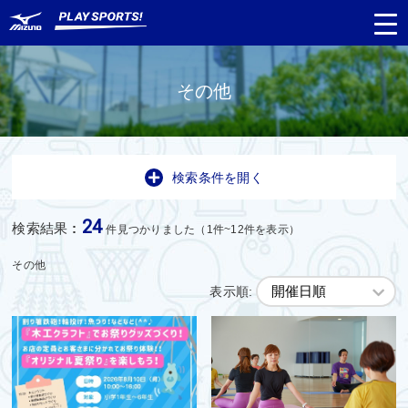
その他
都道府県
から探す
検索条件を開く
種目
から探す
24
検索結果
:
件見つかりました（1件~12件を表示）
日程
から探す
その他
表示順:
対象年齢
から探す