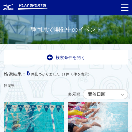
静岡県で開催中のイベント
都道府県
から探す
検索条件を開く
種目
から探す
6
検索結果
:
件見つかりました（1件~6件を表示）
日程
から探す
静岡県
表示順:
対象年齢
から探す