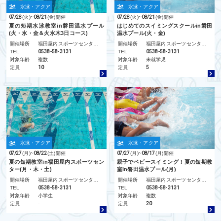
水泳・アクア
水泳・アクア
07/28
(火)
~
08/21
(金)
開催
07/28
(火)
~
08/21
(金)
開催
夏の短期水泳教室in磐田温水プール
はじめてのスイミングスクールin磐田
(火・水・金＆火水木3日コース)
温水プール(火・金)
開催場所
福田屋内スポーツセンター/磐田温水プール
開催場所
福田屋内スポーツセンター/磐田温水プール
TEL
0538-58-3131
TEL
0538-58-3131
対象年齢
複数
対象年齢
未就学児
定員
10
定員
5
水泳・アクア
水泳・アクア
07/27
(月)
~
08/22
(土)
開催
07/27
(月)
~
08/17
(月)
開催
夏の短期教室in福田屋内スポーツセン
親子でベビースイミング！夏の短期教
ター(月・木・土)
室in磐田温水プール(月)
開催場所
福田屋内スポーツセンター/磐田温水プール
開催場所
福田屋内スポーツセンター/磐田温水プール
TEL
0538-58-3131
TEL
0538-58-3131
対象年齢
小学生
対象年齢
複数
定員
-
定員
20