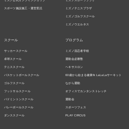
ミズノ公式オンラインショップ
ミズノスポーツプラザ
スポーツ施設施工・運営受託
ミズノテニスプラザ
ミズノゴルフスクール
ミズノウエルネス
スクール
プログラム
サッカースクール
ミズノ流忍者学校
卓球スクール
運動会必勝塾
テニススクール
ヘキサスロン
バスケットボールスクール
60歳から始まる健康fit LaLaLaサーキット
ゴルフスクール
ながら運動
フットサルスクール
オフィスでカンタンストレッチ
バドミントンスクール
運動会
バレーボールスクール
スポーツフェス
ダンススクール
PLAY CIRCUS