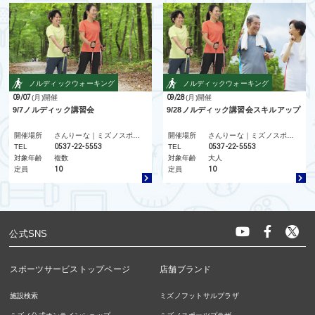
ノルディックウォーキング
ノルディックウォーキング
09/07
(月)
開催
09/28
(月)
開催
9/7ノルディック講習会
9/28ノルディック講習会スキルアップ
開催場所
さんりーな｜ミズノスポーツサービス
開催場所
さんりーな｜ミズノスポーツサービス
TEL
0537-22-5553
TEL
0537-22-5553
対象年齢
複数
対象年齢
大人
定員
10
定員
10
公式SNS
スポーツサービストップページ
店舗ブランド
施設検索
ミズノフットサルプラザ