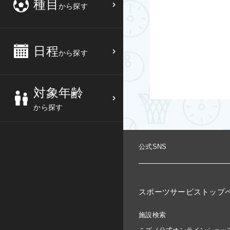
種目
から探す
3
4
5
6
バスケットボール
高校生
中部
10
11
12
13
バレーボール
大人
日程
近畿
から探す
17
18
19
20
テニス
シニア
中国
対象年齢
24
25
26
27
ソフトテニス
親子
四国
から探す
バドミントン
九州
公式SNS
卓球
沖縄県
ピックルボール
検索する
スポーツサービストップ
ダンス
施設検索
ウォーキング