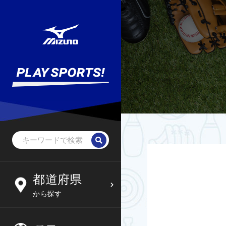
野球・ソフトボール
未就学児
北海道
都道府県
6
09
から探す
サッカー
小学生
東北
木
金
土
日
フットサル
中学生
関東