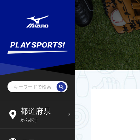
野球・ソフトボール
未就学児
北海道
都道府県
6
09
から探す
サッカー
小学生
東北
木
金
土
日
フットサル
中学生
関東