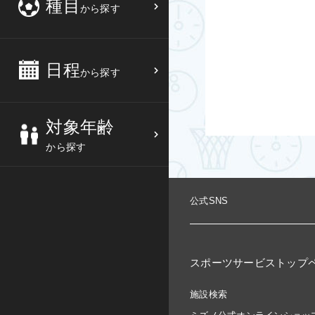
種目
から探す
3
4
5
6
バスケットボール
高校生
中部
10
11
12
13
バレーボール
大人
日程
近畿
から探す
17
18
19
20
テニス
シニア
中国
対象年齢
24
25
26
27
ソフトテニス
親子
四国
から探す
バドミントン
九州
公式SNS
卓球
沖縄県
ピックルボール
検索する
スポーツサービストップ
ダンス
施設検索
ウォーキング