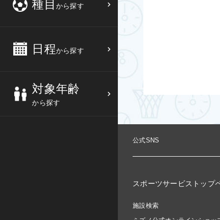
種目
から探す
3
4
5
6
バスケットボール
高校生
中部
10
11
12
13
バレーボール
大人
日程
近畿
から探す
17
18
19
20
テニス
シニア
中国
対象年齢
24
25
26
27
ソフトテニス
親子
四国
から探す
バドミントン
九州
公式SNS
卓球
沖縄県
ピックルボール
検索する
スポーツサービストップ
ダンス
施設検索
ウォーキング