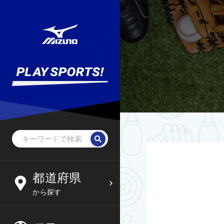
野球・ソフトボール
未就学児
北海道
都道府県
6
09
から探す
サッカー
小学生
東北
木
金
土
日
フットサル
中学生
関東