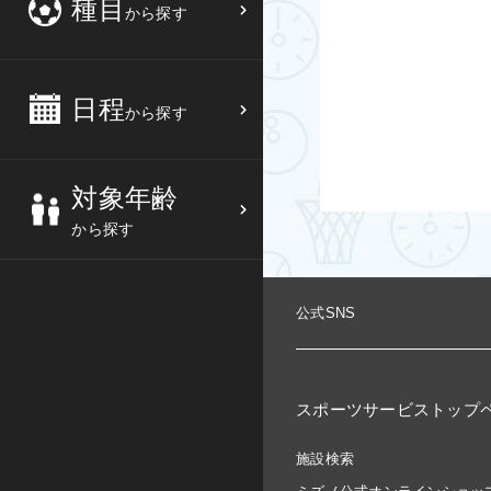
種目
から探す
3
4
5
6
バスケットボール
高校生
中部
10
11
12
13
バレーボール
大人
日程
近畿
から探す
17
18
19
20
テニス
シニア
中国
対象年齢
24
25
26
27
ソフトテニス
親子
四国
から探す
バドミントン
九州
公式SNS
卓球
沖縄県
ピックルボール
検索する
スポーツサービストップ
ダンス
施設検索
ウォーキング