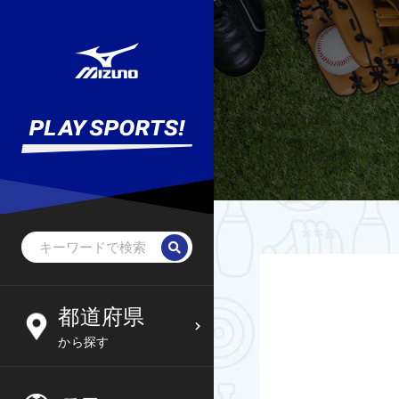
野球・ソフトボール
未就学児
北海道
都道府県
6
09
から探す
サッカー
小学生
東北
木
金
土
日
フットサル
中学生
関東