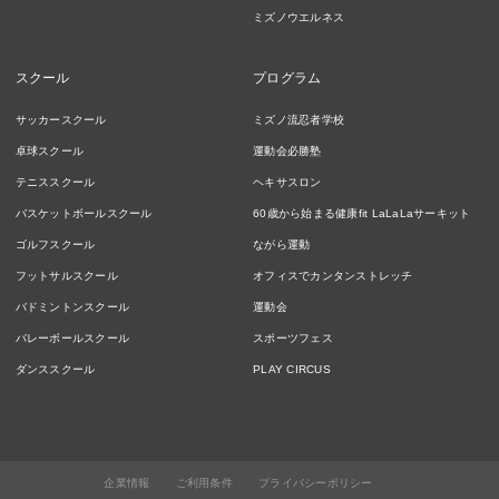
ミズノウエルネス
スクール
プログラム
サッカースクール
ミズノ流忍者学校
卓球スクール
運動会必勝塾
テニススクール
ヘキサスロン
バスケットボールスクール
60歳から始まる健康fit LaLaLaサーキット
ゴルフスクール
ながら運動
フットサルスクール
オフィスでカンタンストレッチ
バドミントンスクール
運動会
バレーボールスクール
スポーツフェス
ダンススクール
PLAY CIRCUS
企業情報
ご利用条件
プライバシーポリシー