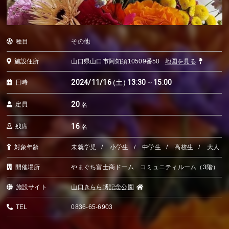
種目
その他
施設住所
山口県山口市阿知須10509番50
地図を見る
2024/11/16
(土)
13:30
~
15:00
日時
20
定員
名
16
残席
名
対象年齢
未就学児
小学生
中学生
高校生
大人
開催場所
やまぐち富士商ドーム コミュニティルーム（3階）
施設サイト
山口きらら博記念公園
TEL
0836-65-6903