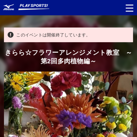
このイベントは開催終了しています。
都道府県
から探す
きらら☆フラワーアレンジメント教室 ～
第2回多肉植物編～
種目
から探す
日程
から探す
対象年齢
から探す