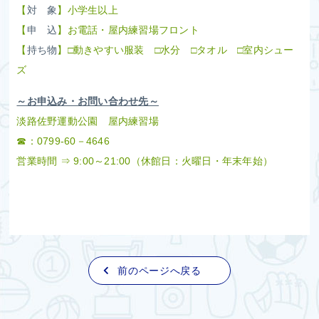
【
対 象
】小学生以上
【
申 込
】お電話・屋内練習場フロント
【
持ち物
】□動きやすい服装 □水分 □タオル □室内シュー
ズ
～お申込み・お問い合わせ先～
淡路佐野運動公園 屋内練習場
☎：0799‐60－4646
営業時間 ⇒ 9:00～21:00（休館日：火曜日・年末年始）
前のページへ戻る