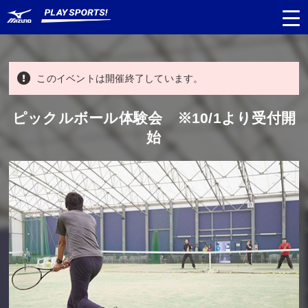
このイベントは開催終了しています。
都道府県
から探す
ピックルボール体験会 ※10/1より受付開
始
種目
から探す
日程
から探す
対象年齢
から探す