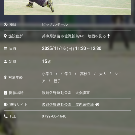
種目
ピックルボール
施設住所
兵庫県淡路市佐野新島9-6
地図を見る
2025/11/16
(日)
11:30
~
12:30
日時
15
定員
名
小学生
中学生
高校生
大人
シニ
対象年齢
ア
親子
開催場所
淡路佐野運動公園 大会議室
施設サイト
淡路佐野運動公園 屋内練習場
TEL
0799-60-4646