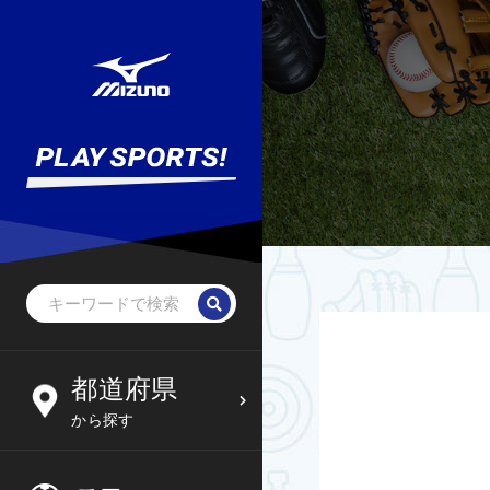
野球・ソフトボール
未就学児
北海道
都道府県
6
09
から探す
サッカー
小学生
東北
木
金
土
日
フットサル
中学生
関東