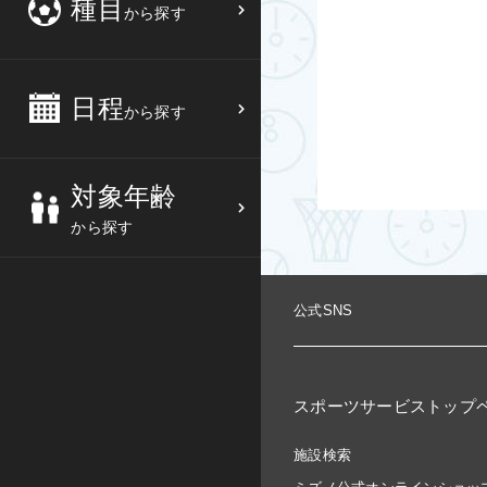
種目
から探す
3
4
5
6
バスケットボール
高校生
中部
10
11
12
13
バレーボール
大人
日程
近畿
から探す
17
18
19
20
テニス
シニア
中国
対象年齢
24
25
26
27
ソフトテニス
親子
四国
から探す
バドミントン
九州
公式SNS
卓球
沖縄県
ピックルボール
検索する
スポーツサービストップ
ダンス
施設検索
ウォーキング