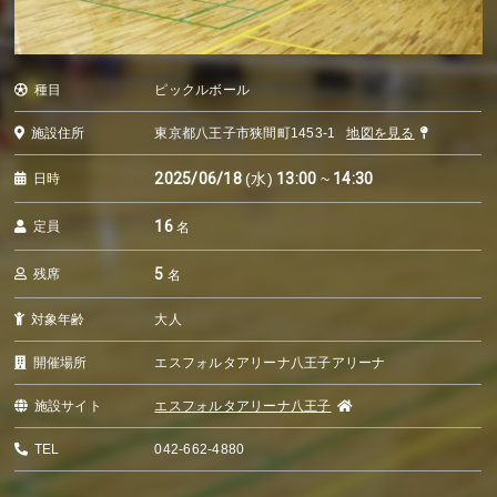
種目
ピックルボール
施設住所
東京都八王子市狭間町1453-1
地図を見る
2025/06/18
(水)
13:00
~
14:30
日時
16
定員
名
5
残席
名
対象年齢
大人
開催場所
エスフォルタアリーナ八王子アリーナ
施設サイト
エスフォルタアリーナ八王子
TEL
042-662-4880