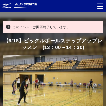
このイベントは開催終了しています。
都道府県
から探す
【6/18】ピックルボールステップアップレ
ッスン (13：00～14：30)
種目
から探す
日程
から探す
対象年齢
から探す