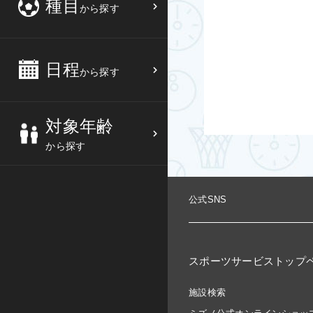
種目
から探す
3
4
5
6
バスケットボール
高校生
中部
10
11
12
13
バレーボール
大人
日程
近畿
から探す
17
18
19
20
テニス
シニア
中国
対象年齢
24
25
26
27
ソフトテニス
親子
四国
から探す
バドミントン
九州
公式SNS
卓球
沖縄県
ピックルボール
検索する
スポーツサービストップ
ダンス
施設検索
ウォーキング