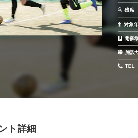
残席
対象
開催
施設
TEL
ント詳細