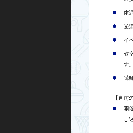
体
受
イ
教
す
講
【直前
開催
し