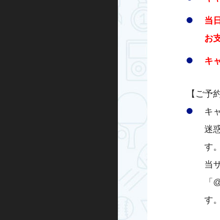
キックボード
当
その他
お
キャ
【ご予
キ
迷
す
当
「
@
す