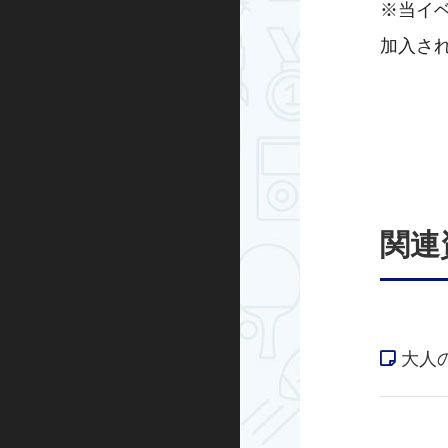
※当イ
加入さ
関連
大人