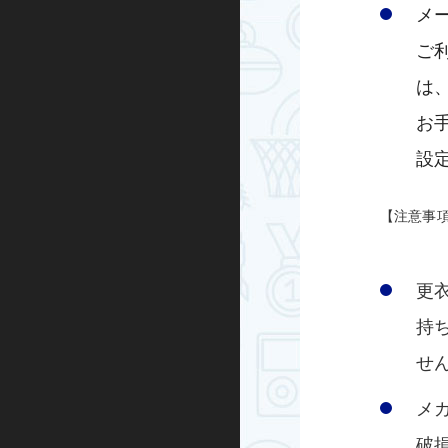
メ
ご
は
お
設
【注意事
更
持
せ
メ
破