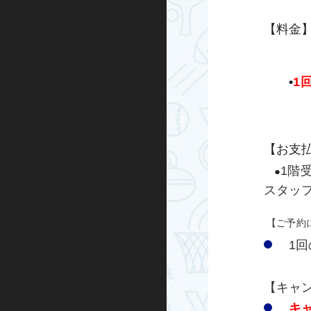
グループエクササイズ
【料金
シニアエクササイズ
•
1
トレーニング室プログラム
ノルディックウォーキング
【お支
ビクトリークリニック
1階
●
スタッ
オンラインプログラム
【ご予約
スケートボード
1
インライン
【キャ
BMX
キ