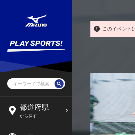
このイベント
野球・ソフトボール
未就学児
北海道
都道府県
6
09
から探す
サッカー
小学生
東北
木
金
土
日
フットサル
中学生
関東