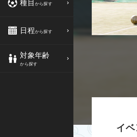
種目
から探す
3
4
5
6
バスケットボール
高校生
中部
10
11
12
13
バレーボール
大人
日程
近畿
から探す
17
18
19
20
テニス
シニア
中国
対象年齢
24
25
26
27
ソフトテニス
親子
四国
から探す
バドミントン
九州
卓球
沖縄県
ピックルボール
検索する
ダンス
イベ
ウォーキング