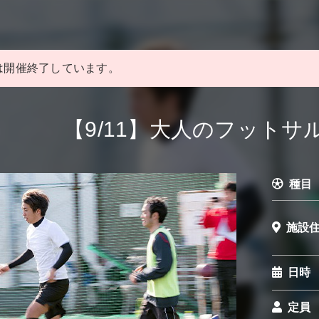
は開催終了しています。
【9/11】大人のフットサル
種目
施設
日時
定員