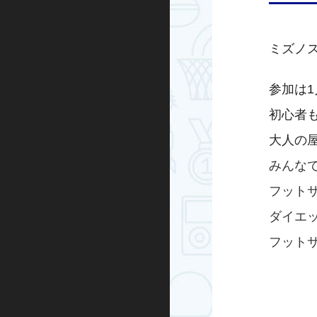
ハンドボール
ミズノ
運動あそび
参加は
屋外プログラム
初心者
グランドゴルフ
大人の
みんな
水泳・アクア
フット
走り方教室
ダイエ
ミズノ・スポーツ塾
フット
ランニング
忍者学校