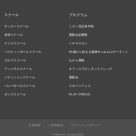
スクール
プログラム
サッカースクール
ミズノ流忍者学校
卓球スクール
運動会必勝塾
テニススクール
ヘキサスロン
バスケットボールスクール
60歳から始まる健康fit LaLaLaサーキット
ゴルフスクール
ながら運動
フットサルスクール
オフィスでカンタンストレッチ
バドミントンスクール
運動会
バレーボールスクール
スポーツフェス
ダンススクール
PLAY CIRCUS
企業情報
ご利用条件
プライバシーポリシー
© Mizuno Corporation