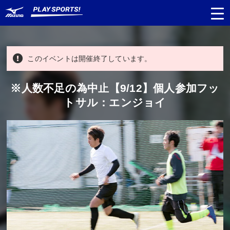
このイベントは開催終了しています。
都道府県
から探す
※人数不足の為中止【9/12】個人参加フッ
トサル：エンジョイ
種目
から探す
日程
から探す
対象年齢
から探す