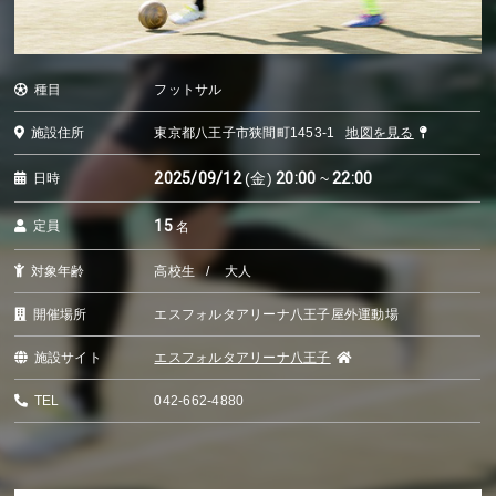
種目
フットサル
施設住所
東京都八王子市狭間町1453-1
地図を見る
2025/09/12
(金)
20:00
~
22:00
日時
15
定員
名
対象年齢
高校生
大人
開催場所
エスフォルタアリーナ八王子屋外運動場
施設サイト
エスフォルタアリーナ八王子
TEL
042-662-4880