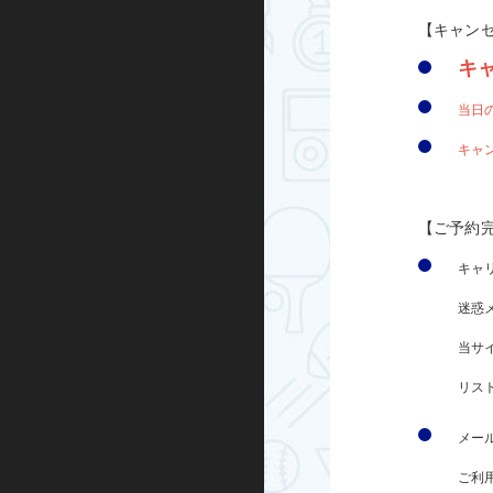
キックボード
【キャン
キ
その他
当日
キャン
【ご予約
キャ
迷惑
当サ
リス
メー
ご利