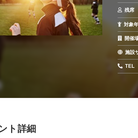
残席
対象
開催
施設
TEL
ント詳細