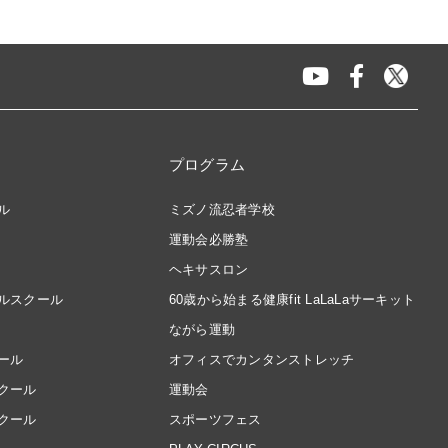
プログラム
ル
ミズノ流忍者学校
運動会必勝塾
ヘキサスロン
ルスクール
60歳から始まる健康fit LaLaLaサーキット
ながら運動
ール
オフィスでカンタンストレッチ
クール
運動会
クール
スポーツフェス