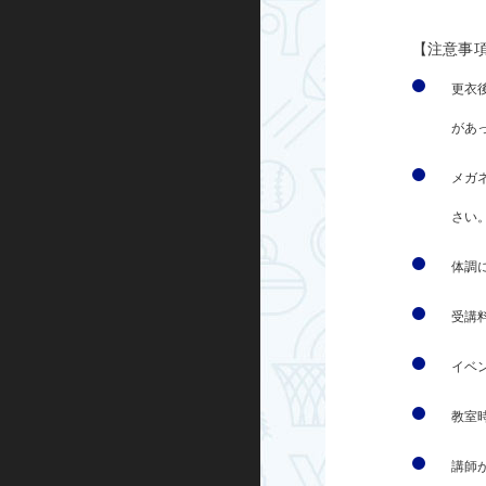
グループエクササイズ
【注意事
シニアエクササイズ
更衣
があ
トレーニング室プログラム
メガ
ノルディックウォーキング
さい
ビクトリークリニック
体調
オンラインプログラム
受講
スケートボード
イベ
インライン
教室
BMX
講師