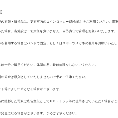
項】
後の衣類・所持品は、更衣室内のコインロッカー(返金式）をご利用ください。貴
った場合、当施設は一切責任を負いません。自己責任で管理をお願いいたします。
ネを着用する場合はバンドで固定、もしくはスポーツメガネの着用をお願いいたし
。
には十分ご留意ください。体調の悪い時は無理をしないでください。
料の返金は原則としていたしませんので予めご了承ください。
ント等により中止となる場合がございます。
時に撮影した写真は広告宣伝としてＨＰ・チラシ等に使用させていただく場合がご
が変更になる場合がございます。予めご了承ください。