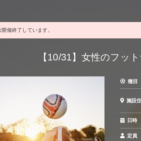
は開催終了しています。
【10/31】女性のフッ
種目
施設
日時
定員