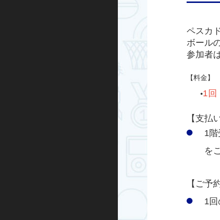
ハンドボール
ペスカ
ボール
運動あそび
参加者
屋外プログラム
【料金】
グランドゴルフ
1回
•
水泳・アクア
【支払
1
走り方教室
を
ミズノ・スポーツ塾
【ご予
ランニング
1
忍者学校