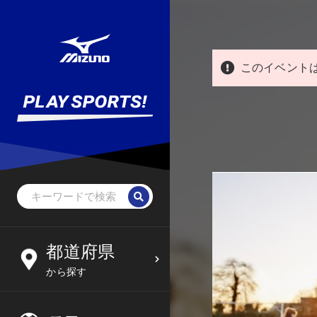
このイベント
野球・ソフトボール
未就学児
北海道
都道府県
6
09
から探す
サッカー
小学生
東北
木
金
土
日
フットサル
中学生
関東