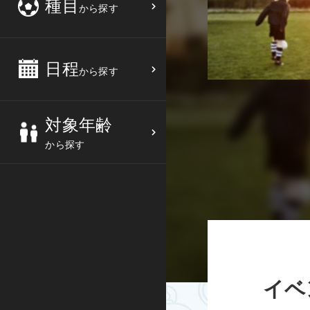
種目
から探す
3
4
5
6
バスケットボール
高校生
中部
10
11
12
13
バレーボール
大人
日程
近畿
から探す
17
18
19
20
テニス
シニア
中国
対象年齢
24
25
26
27
ソフトテニス
親子
四国
から探す
バドミントン
九州
卓球
沖縄県
ピックルボール
検索する
ダンス
イベ
ウォーキング