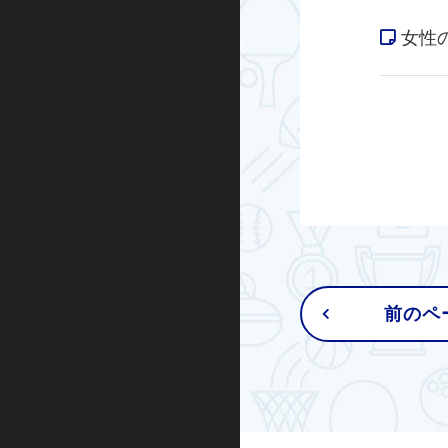
女性
前のペ