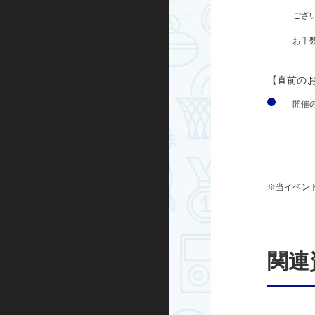
ござ
お手
【直前の
開催
※当イベン
関連