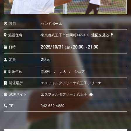
種目
ハンドボール
施設住所
東京都八王子市狭間町1453-1
地図を見る
2025/10/31
(金)
20:00
~
21:30
日時
20
定員
名
対象年齢
高校生
大人
シニア
開催場所
エスフォルタアリーナ八王子アリーナ
施設サイト
エスフォルタアリーナ八王子
TEL
042-662-4880