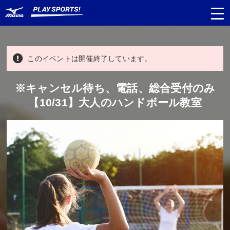
このイベントは開催終了しています。
都道府県
から探す
※キャンセル待ち、電話、総合受付のみ
【10/31】大人のハンドボール教室
種目
から探す
日程
から探す
対象年齢
から探す