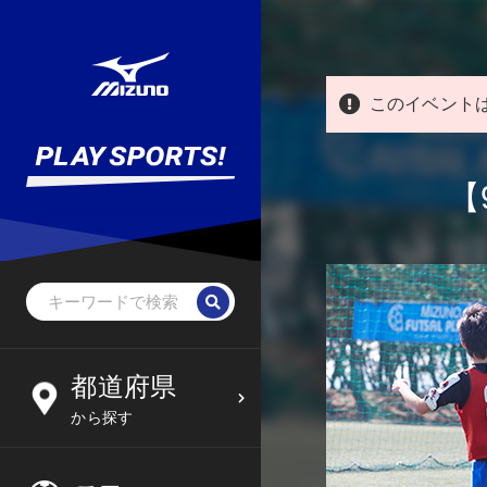
このイベント
【
野球・ソフトボール
未就学児
北海道
都道府県
6
09
から探す
サッカー
小学生
東北
木
金
土
日
フットサル
中学生
関東