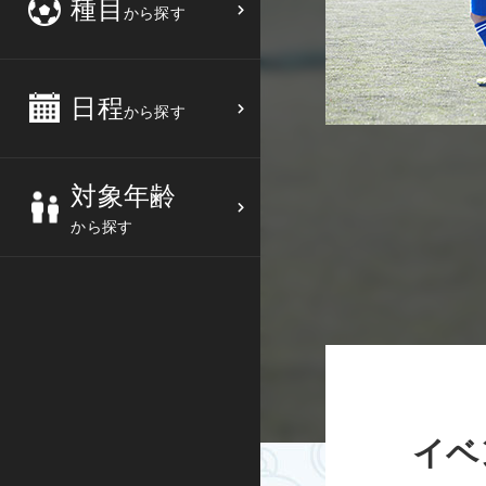
種目
から探す
3
4
5
6
バスケットボール
高校生
中部
10
11
12
13
バレーボール
大人
日程
近畿
から探す
17
18
19
20
テニス
シニア
中国
対象年齢
24
25
26
27
ソフトテニス
親子
四国
から探す
バドミントン
九州
卓球
沖縄県
ピックルボール
検索する
ダンス
イベ
ウォーキング