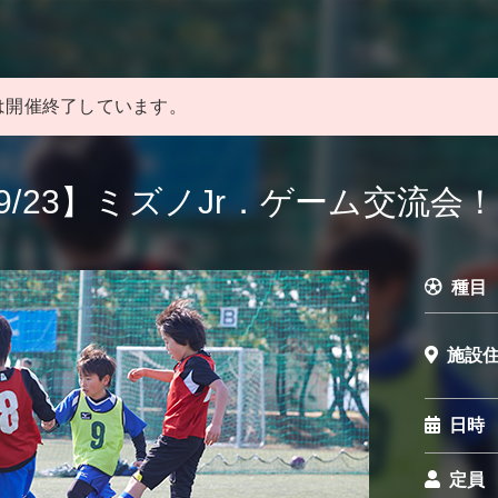
は開催終了しています。
9/23】ミズノJr．ゲーム交流会
種目
施設
日時
定員