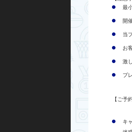
最
開
当
お
激
プ
【ご予
キ