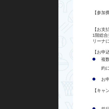
グループエクササイズ
【参加費
・一般
シニアエクササイズ
【お支
トレーニング室プログラム
1階総合
リーナ
ノルディックウォーキング
【お申
ビクトリークリニック
複
オンラインプログラム
約
お申
スケートボード
【キャ
インライン
BMX