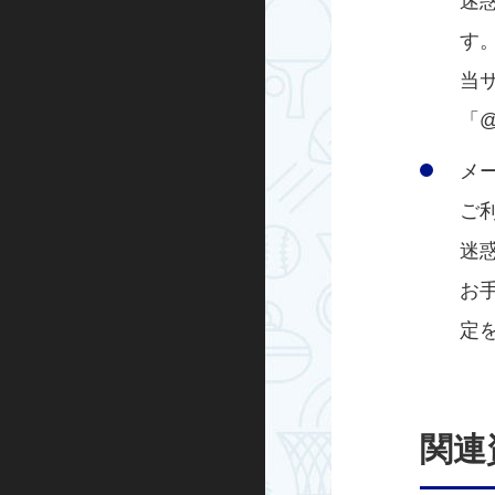
迷
す
当
「@
メ
ご
迷
お
定
関連