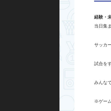
ハンドボール
経験・
運動あそび
当日集
屋外プログラム
サッカ
グランドゴルフ
水泳・アクア
試合を
走り方教室
みんな
ミズノ・スポーツ塾
ランニング
※ゲー
忍者学校