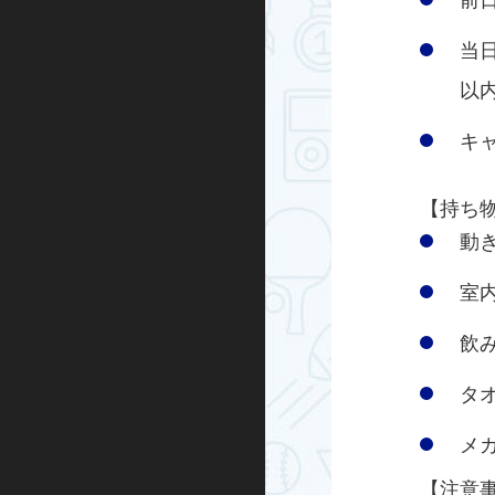
前
キックボード
当
その他
以
キャ
【持ち
動
室
飲
タ
メ
【注意