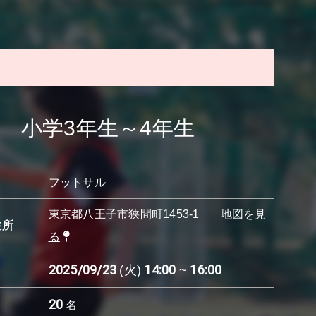
！ 小学3年生～4年生
フットサル
東京都八王子市狭間町1453-1
地図を見
住所
る
2025/09/23
14:00
16:00
(火)
~
20
名